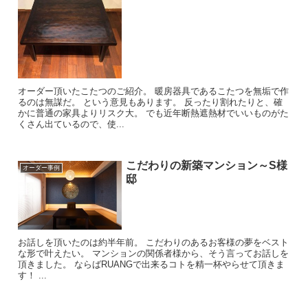
オーダー頂いたこたつのご紹介。 暖房器具であるこたつを無垢で作
るのは無謀だ。 という意見もあります。 反ったり割れたりと、確
かに普通の家具よりリスク大。 でも近年断熱遮熱材でいいものがた
くさん出ているので、使...
こだわりの新築マンション～S様
オーダー事例
邸
お話しを頂いたのは約半年前。 こだわりのあるお客様の夢をベスト
な形で叶えたい。 マンションの関係者様から、そう言ってお話しを
頂きました。 ならばRUANGで出来るコトを精一杯やらせて頂きま
す！ ...