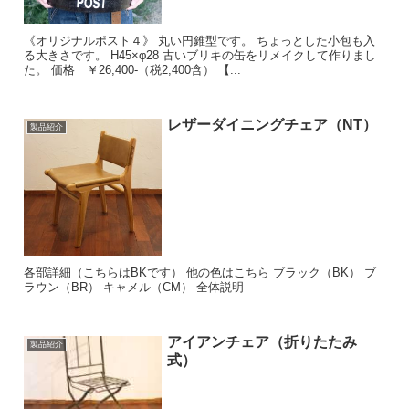
《オリジナルポスト４》 丸い円錐型です。 ちょっとした小包も入
る大きさです。 H45×φ28 古いブリキの缶をリメイクして作りまし
た。 価格 ￥26,400-（税2,400含） 【...
レザーダイニングチェア（NT）
製品紹介
各部詳細（こちらはBKです） 他の色はこちら ブラック（BK） ブ
ラウン（BR） キャメル（CM） 全体説明
アイアンチェア（折りたたみ
製品紹介
式）