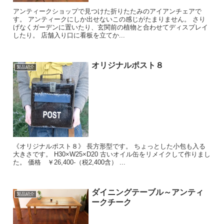
アンティークショップで見つけた折りたたみのアイアンチェアで
す。 アンティークにしか出せないこの感じがたまりません。 さり
げなくガーデンに置いたり、玄関前の植物と合わせてディスプレイ
したり。 店舗入り口に看板を立てか...
オリジナルポスト８
製品紹介
《オリジナルポスト８》 長方形型です。 ちょっとした小包も入る
大きさです。 H30×W25×D20 古いオイル缶をリメイクして作りまし
た。 価格 ￥26,400-（税2,400含） ...
ダイニングテーブル～アンティ
製品紹介
ークチーク